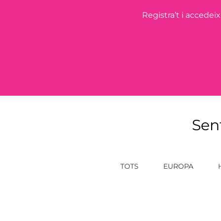
Registra’t i accedei
Sen
TOTS
EUROPA