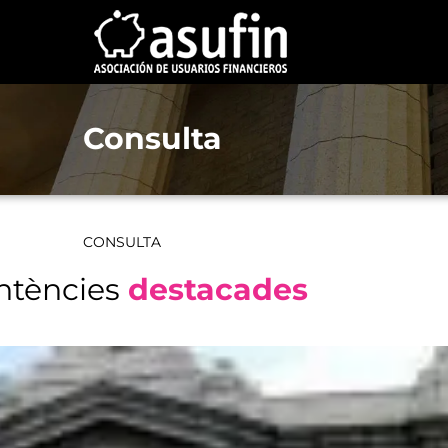
Consulta
CONSULTA
ntències
destacades