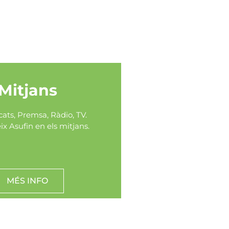
Mitjans
ts, Premsa, Ràdio, TV.
x Asufin en els mitjans.
MÉS INFO