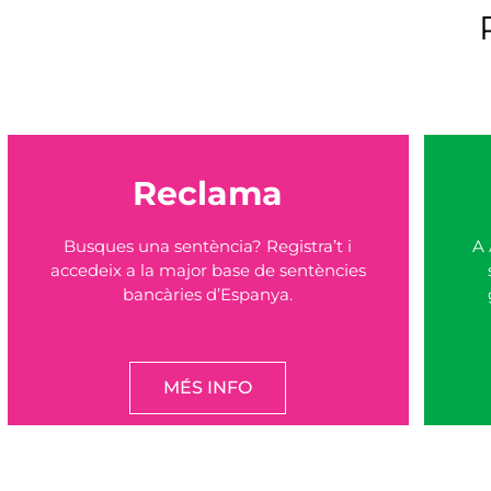
Reclama
Busques una sentència? Registra’t i
A 
accedeix a la major base de sentències
bancàries d’Espanya.
MÉS INFO