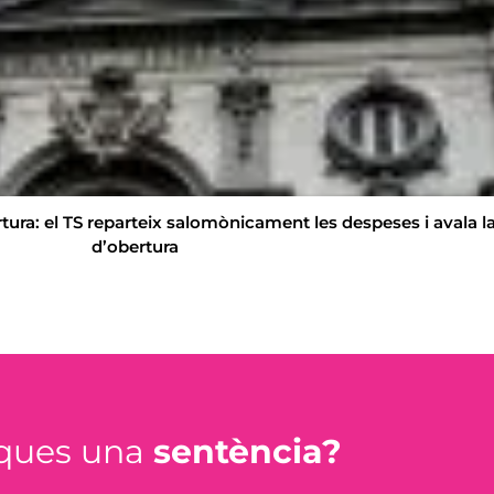
ura: el TS reparteix salomònicament les despeses i avala l
d’obertura
ques una
sentència?