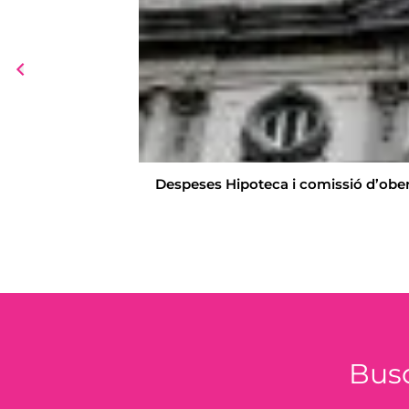
Despeses Hipoteca i comissió d’obert
Bus