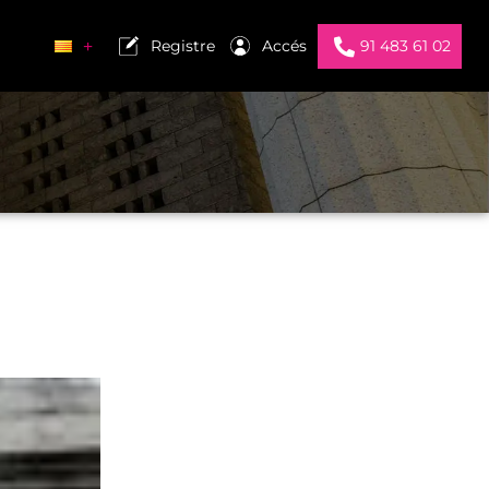
Registre
Accés
91 483 61 02