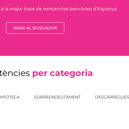
x a la major base de sentències bancàries d’Espanya
ANAR AL BUSCADOR
tències
per categoria
HIPOTECA
SOBREENDEUTAMENT
DESCÀRREGUE