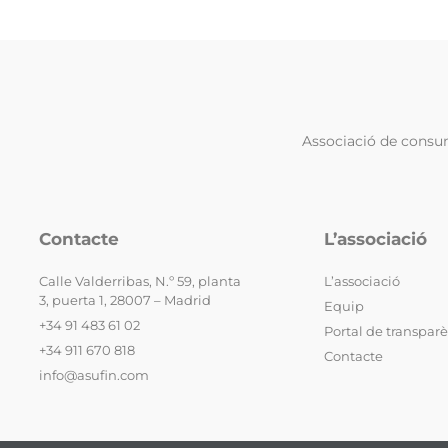
Associació de consumi
Contacte
L’associació
Calle Valderribas, N.º 59, planta
L’associació
3, puerta 1, 28007 – Madrid
Equip
+34 91 483 61 02
Portal de transpar
+34 911 670 818
Contacte
info@asufin.com