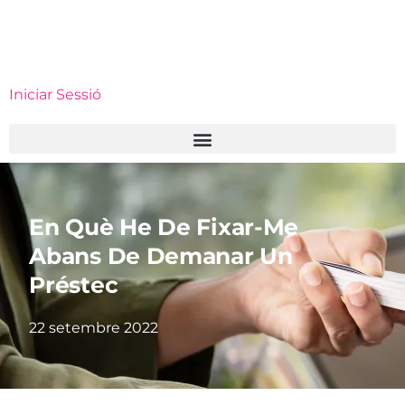
Iniciar Sessió
En Què He De Fixar-Me
Abans De Demanar Un
Préstec
22 setembre 2022