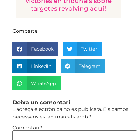
victòries en tribunals sobre
targetes revolving aquí!
Comparte
Facebook
Twitter
LinkedIn
Telegram
WhatsApp
Deixa un comentari
L'adreça electrònica no es publicarà.
Els camps
necessaris estan marcats amb
*
Comentari
*