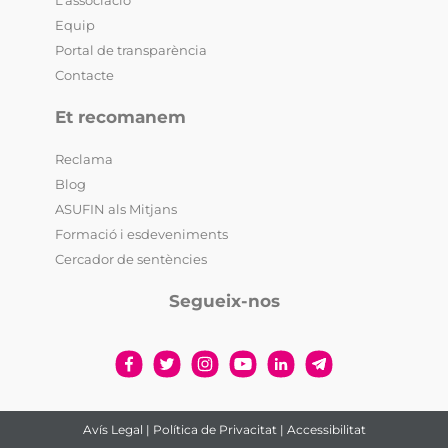
Equip
Portal de transparència
Contacte
Et recomanem
Reclama
Blog
ASUFIN als Mitjans
Formació i esdeveniments
Cercador de sentències
Segueix-nos
Avís Legal
|
Política de Privacitat
|
Accessibilitat