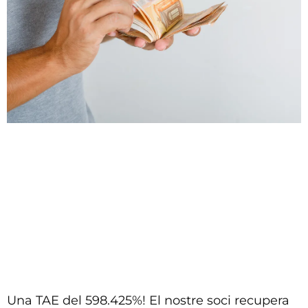
n
i
c
i
a
_
r
e
c
l
a
m
a
c
i
o
n
Una TAE del 598.425%! El nostre soci recupera