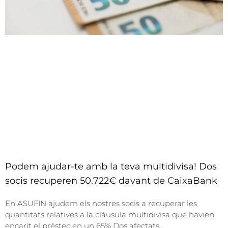
Podem ajudar-te amb la teva multidivisa! Dos
socis recuperen 50.722€ davant de CaixaBank
En ASUFIN ajudem els nostres socis a recuperar les
quantitats relatives a la clàusula multidivisa que havien
encarit el préstec en un 65% Dos afectats