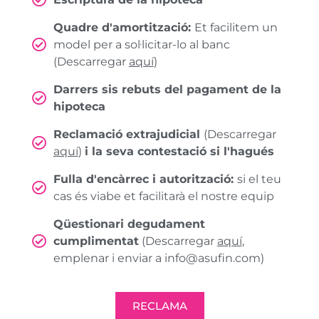
Quadre d'amortització:
Et facilitem un
model per a sol·licitar-lo al banc
(Descarregar
aquí
)
Darrers sis rebuts del pagament de la
hipoteca
Reclamació extrajudicial
(Descarregar
aquí
)
i la seva contestació si l'hagués
Fulla d'encàrrec i autorització:
si el teu
cas és viabe et facilitarà el nostre equip
Qüestionari degudament
cumplimentat
(Descarregar
aquí
,
emplenar i enviar a info@asufin.com)
RECLAMA