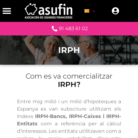
91 483 61 02
IRPH
Com es va comercialitzar
IRPH?
Entre mig milió i un milió d’hipoteques a
Espanya es van subscriure utilitzant els
índexs
IRPH-Bancs, IRPH-Caixes i IRPH-
Entitats
com a referència per al càlcul
d’interessos. Les entitats utilitzaven com a