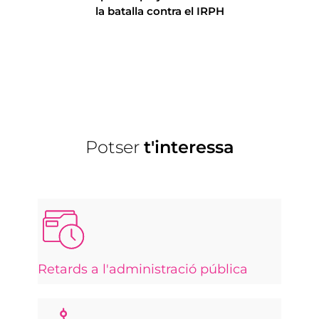
la batalla contra el IRPH
4 anys a 
jutjat
Potser
t'interessa
Retards a l'administració pública