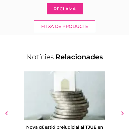
RECLAMA
FITXA DE PRODUCTE
Notícies
Relacionades
Nova qüestió prejudicial al TJUE en
Despeses, 