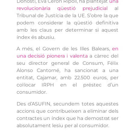
Donosti, Eva Cerón Ripoll, ha plantejat
una
revolucionària qüestió prejudicial
al
Tribunal de Justícia de la UE. S’obre la que
podem considerar la qüestió definitiva
amb les claus per determinar si aquest
índex és abusiu.
A més, el Govern de les Illes Balears,
en
una decisió pionera i valenta
a càrrec del
seu director general de Consum, Félix
Alonso Cantorné, ha sancionat a una
entitat, Cajamar, amb 22.500 euros, per
col·locar IRPH en el préstec d’un
consumidor.
Des d’ASUFIN, secundem totes aquestes
accions que contribueixen a eliminar dels
contractes un índex que ha demostrat ser
absolutament lesiu per al consumidor.