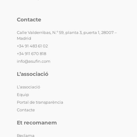
Contacte
Calle Valderribas, N.º 59, planta 3, puerta 1, 28007 –
Madrid
+34 91 483 61 02
+34 911 670 818
info@asufin.com
L’associació
L’associació
Equip
Portal de transparència
Contacte
Et recomanem
Reclama