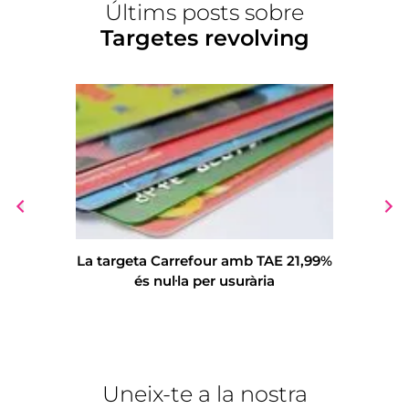
Últims posts sobre
Targetes revolving
La targeta Carrefour amb TAE 21,99%
Ens p
és nul·la per usurària
reclam
vincul
Uneix-te a la nostra