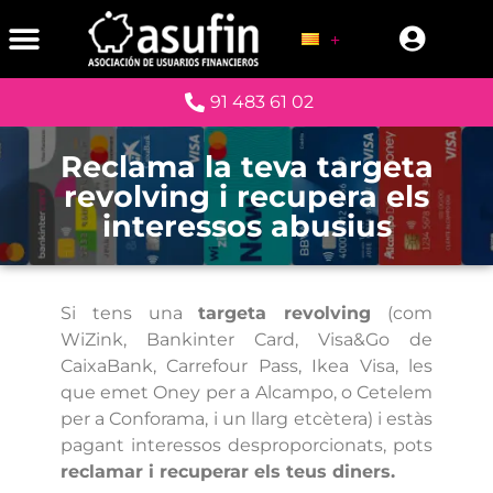
91 483 61 02
Reclama la teva targeta
revolving i recupera els
interessos abusius
Si tens una
targeta revolving
(com
WiZink, Bankinter Card, Visa&Go de
CaixaBank, Carrefour Pass, Ikea Visa, les
que emet Oney per a Alcampo, o Cetelem
per a Conforama, i un llarg etcètera) i estàs
pagant interessos desproporcionats, pots
reclamar i recuperar els teus diners.