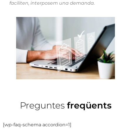
faciliten, interposem una demanda.
Preguntes
freqüents
[wp-faq-schema accordion=1]