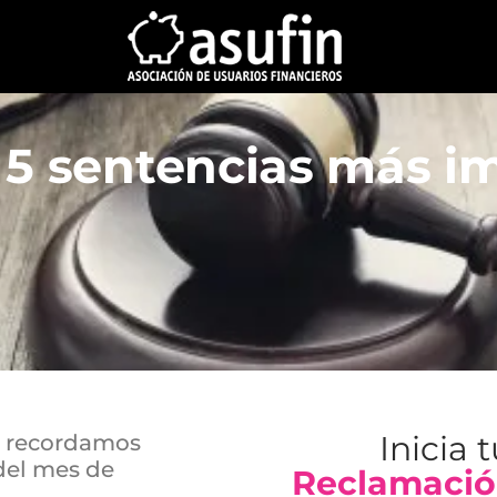
 5 sentencias más i
Inicia 
Te recordamos
del mes de
Reclamació