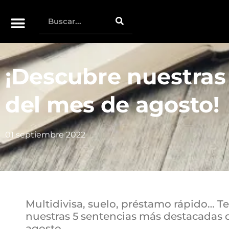
¡Descubre nuestras
del mes de agosto!
01 septiembre 2022
Multidivisa, suelo, préstamo rápido… 
nuestras 5 sentencias más destacadas 
agosto