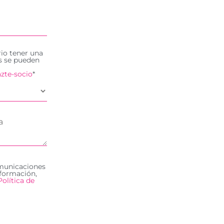
rio tener una
es se pueden
zte-socio
*
omunicaciones
formación,
Política de