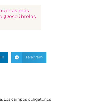
y muchas más
io ¡Descúbrelas
In
Telegram
a.
Los campos obligatorios