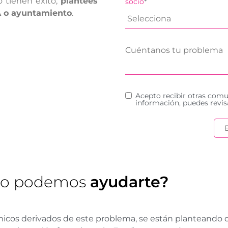
 tienen éxito,
plantees
socio
*
A o ayuntamiento
.
Acepto recibir otras com
información, puedes revis
o podemos
ayudarte?
os derivados de este problema, se están planteando dej