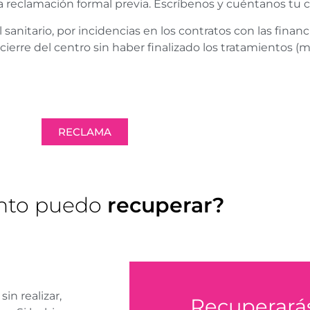
a reclamación formal previa. Escríbenos y cuéntanos tu c
anitario, por incidencias en los contratos con las financi
cierre del centro sin haber finalizado los tratamientos 
RECLAMA
nto puedo
recuperar?
in realizar,
Recuperarás
RECL