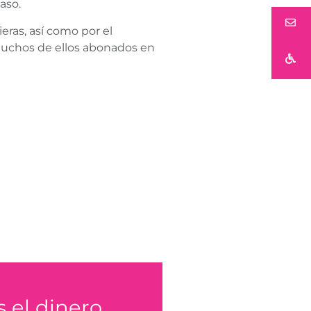
aso.
eras, así como por el
(muchos de ellos abonados en
 el dinero
AMA