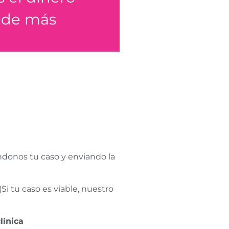
 de más
tu dinero
donos tu caso y enviando la
(Si tu caso es viable, nuestro
línica