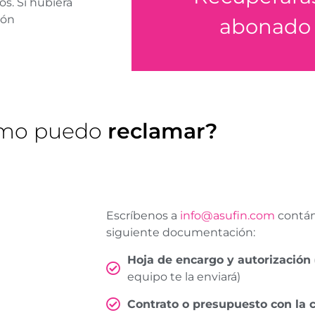
s. Si hubiera
ión
abonado
Recupera 
mo puedo
reclamar?
Escríbenos a
info@asufin.com
contán
siguiente documentación:
Hoja de encargo y autorización
equipo te la enviará)
Contrato o presupuesto con la c