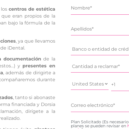
 los
centros de estética
s que eran propios de la
an bajo la fórmula de la
aciones
, ya que llevamos
de iDental.
la documentación
de la
uestos…) y
presentes en
ca
, además de dirigirte a
acompañaremos durante
izados
, tanto si abonaste
forma financiada y Dorsia
amación, dirígete a la
realizado.
Plan Solicitado (Es necesario
planes se pueden revisar en