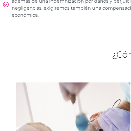
además de una indemnización por daños y perjuicio
negligencias, exigiremos también una compensac
económica.
¿Có