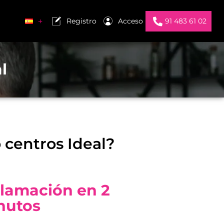
Registro
Acceso
91 483 61 02
l
o centros Ideal?
lamación en 2
nutos