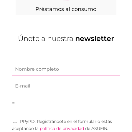
Préstamos al consumo
Únete a nuestra
newsletter
f
i
r
E
s
-
t
m
n
=
a
a
i
m
l
e
PPyPD. Registrándote en el formulario estás
*
*
aceptando la
política de privacidad
de ASUFIN.