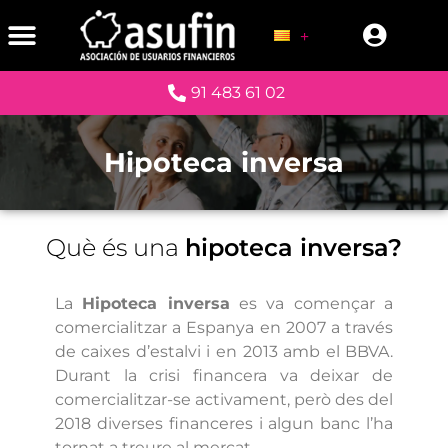
91 483 61 02
Hipoteca inversa
Què és una
hipoteca inversa?
La
Hipoteca inversa
es va començar a
comercialitzar a Espanya en 2007 a través
de caixes d’estalvi i en 2013 amb el BBVA.
Durant la crisi financera va deixar de
comercialitzar-se activament, però des del
2018 diverses financeres i algun banc l’ha
tornat a treure al mercat.