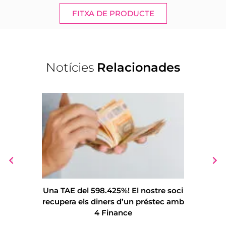
FITXA DE PRODUCTE
Notícies
Relacionades
Una TAE del 598.425%! El nostre soci
Podem 
recupera els diners d’un préstec amb
multidiv
4 Finance
50.722