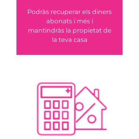
Podràs recuperar els diners
RECLAMA
abonats i més i
mantindràs la propietat de
Recuperar els diners
la teva casa