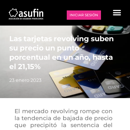
INICIAR SESIÓN
Las tarjetas revolving suben
su precio un punto
porcentual en un año, hasta
el 21,15%
23 enero 2023
El mercado revolving rompe con
la tendencia de bajada de precio
que precipitó la sentencia del