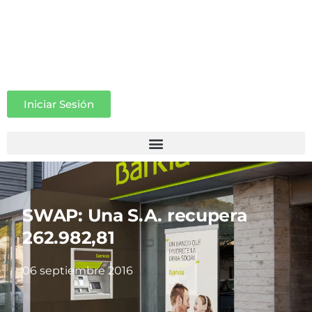
Iniciar Sesión
SWAP: Una S.A. recupera
262.982,81 
06 septiembre 2016