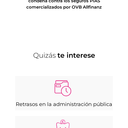
condena contra los seguros PIAS
derechos 
comercializados por OVB Allfinanz
60% 
Quizás
te interese
Retrasos en la administración pública