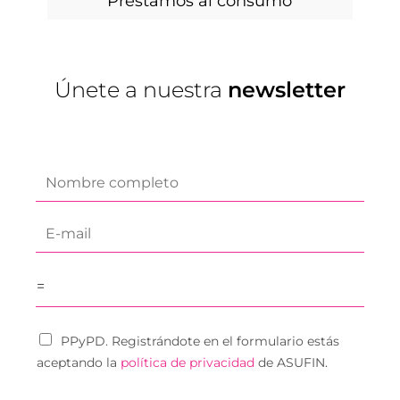
Préstamos al consumo
Únete a nuestra
newsletter
f
i
r
E
s
-
t
m
n
=
a
a
i
m
l
e
PPyPD. Registrándote en el formulario estás
*
*
aceptando la
política de privacidad
de ASUFIN.