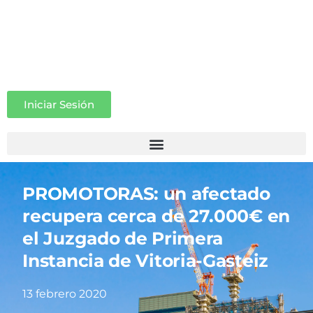
Iniciar Sesión
PROMOTORAS: un afectado
recupera cerca de 27.000€ en
el Juzgado de Primera
Instancia de Vitoria-Gasteiz
13 febrero 2020