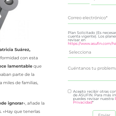
Plan Solicitado (Es necesa
cuenta vigente). Los plan
revisar en
https://www.asufin.com/ha
atricia Suárez,
nformidad con esta
ece lamentable
que
maban parte de la
 miles de familias,
Acepto recibir otras c
de ASUFIN. Para más in
puedes revisar nuestra
Privacidad
*
ede ignorar
«, añade la
s. «Hay que tenerlas