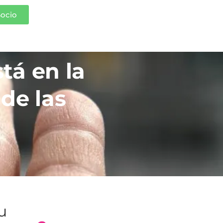
Socio
stá en la
de las
tu