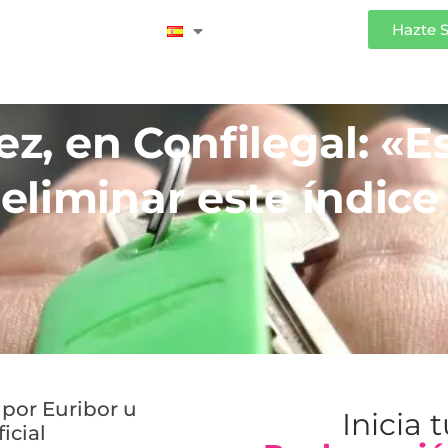
Iniciar Sesión
Hazte 
ez, en Confilegal: «E
liminar este índice 
 por Euribor u
Inicia 
icial