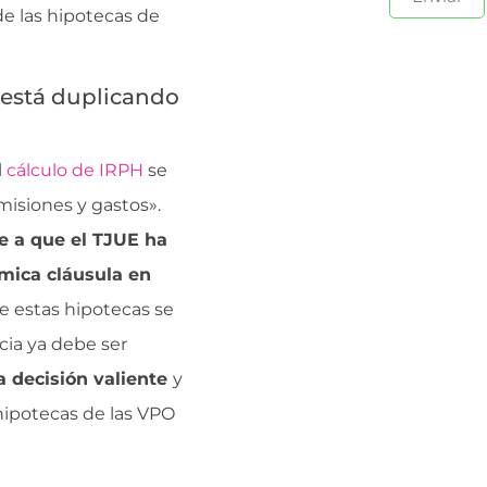
de las hipotecas de
d está duplicando
l
cálculo de IRPH
se
isiones y gastos».
e a que el TJUE ha
mica cláusula en
ue estas hipotecas se
cia ya debe ser
 decisión valiente
y
 hipotecas de las VPO