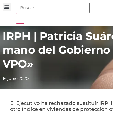
Buscador sentencias
Portal sobreendeudamiento
IRPH | Patricia Suár
mano del Gobierno e
VPO»
16 junio 2020
El Ejecutivo ha rechazado sustituir IRPH
otro índice en viviendas de protección of