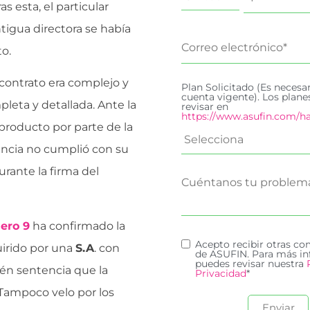
s esta, el particular
tigua directora se había
o.
 contrato era complejo y
Plan Solicitado (Es necesa
cuenta vigente). Los plan
pleta y detallada. Ante la
revisar en
https://www.asufin.com/ha
producto por parte de la
encia no cumplió con su
urante la firma del
ero 9
ha confirmado la
Acepto recibir otras c
uirido por una
S.A
. con
de ASUFIN. Para más in
puedes revisar nuestra
ién sentencia que la
Privacidad
*
 Tampoco velo por los