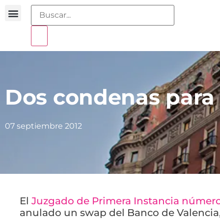
Buscador sentencias
Portal sobreendeudamiento
Dos condenas para 
07 septiembre 2012
El
Juzgado de Primera Instancia número
anulado un swap del Banco de Valencia,