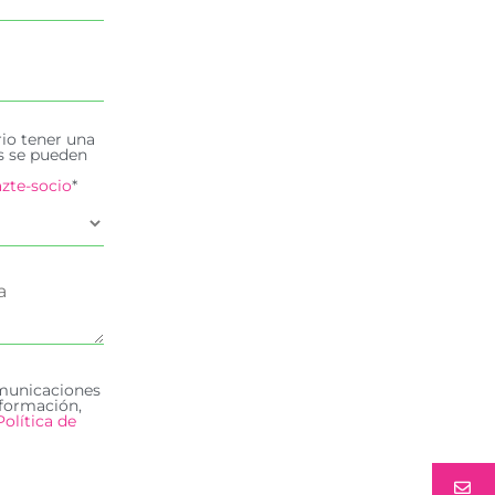
rio tener una
es se pueden
zte-socio
*
omunicaciones
formación,
Política de