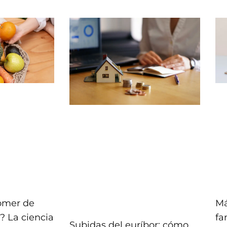
comer de
Má
? La ciencia
fa
Subidas del euríbor: cómo