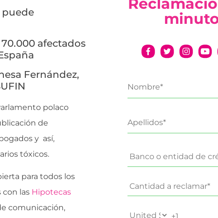
Reclamació
a puede
minut
e 70.000 afectados
 España
anesa Fernández,
SUFIN
Parlamento polaco
ublicación de
bogados y así,
rios tóxicos.
erta para todos los
 con las
Hipotecas
de comunicación,