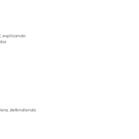
, explicando
dos
iera, defendiendo