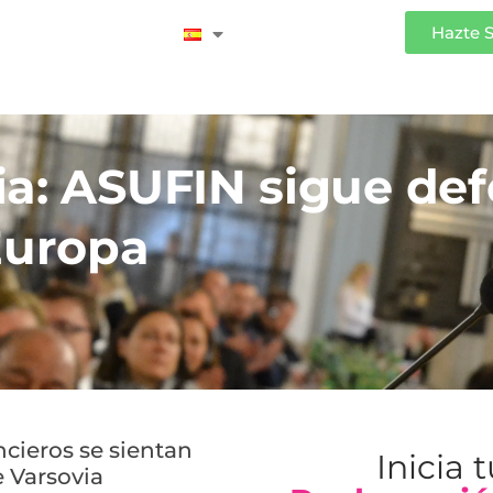
Iniciar Sesión
Hazte 
ia: ASUFIN sigue de
Europa
ancieros se sientan
Inicia 
e Varsovia