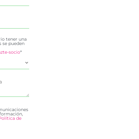
rio tener una
es se pueden
zte-socio
*
omunicaciones
formación,
Política de