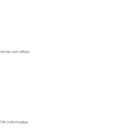
mente con aforo
UFIN informaba