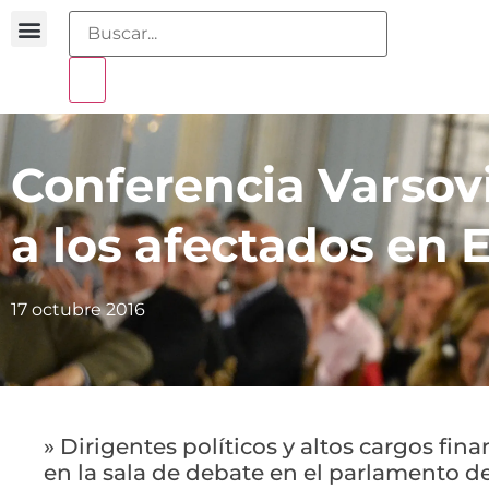
Buscador sentencias
Portal sobreendeudamiento
Conferencia Varsov
a los afectados en 
17 octubre 2016
» Dirigentes políticos y altos cargos fin
en la sala de debate en el parlamento d