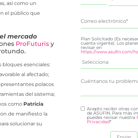
as, así como un
n el público que
 el mercado
Plan Solicitado (Es necesa
iones
ProFuturis
y
cuenta vigente). Los plan
revisar en
 rotundo.
https://www.asufin.com/ha
 bloques esenciales:
favorable al afectado;
 representantes polacos
rramientas del sistema;
peos como
Patricia
Acepto recibir otras c
de ASUFIN. Para más in
on de manifiesto la
puedes revisar nuestra
Privacidad
*
para solucionar su