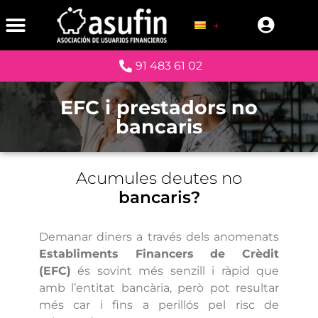
91 483 61 02
EFC i prestadors no
bancaris
Acumules deutes no
bancaris?
Demanar diners a través dels anomenats
Establiments Financers de Crèdit
(EFC)
és sovint més senzill i ràpid que
amb l’entitat bancària, però pot resultar
més car i fins a perillós pel risc de