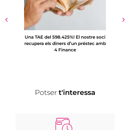
Una TAE del 598.425%! El nostre soci
Podem 
recupera els diners d’un préstec amb
multidiv
4 Finance
50.722
Potser
t'interessa