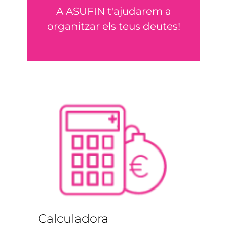
RECLAMA
A ASUFIN t'ajudarem a
organitzar els teus deutes!
Recuperar els diners
Calculadora