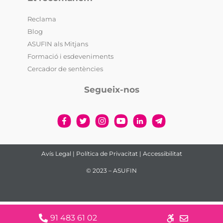
Reclama
Blog
ASUFIN als Mitjans
Formació i esdeveniments
Cercador de sentències
Segueix-nos
Avís Legal
|
Política de Privacitat
|
Accessibilitat
© 2023 – ASUFIN
91 483 61 02