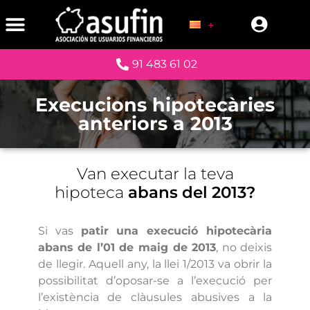
91 483 61 02
Execucions hipotecàries
anteriors a 2013
Van executar la teva
hipoteca
abans del 2013?
Si vas
patir una execució hipotecària
abans de l’01 de maig de 2013
, no deixis
de llegir. Aquell any, la llei 1/2013 va obrir la
possibilitat d’oposar-se a l’execució per
l’existència de clàusules abusives a la