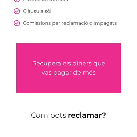
Clàusula sòl
Comissions per reclamació d'impagats
EXPLICA'NS EL TEU CAS
Recupera els diners que
vas pagar de més
T'ajudem
Com pots
reclamar?