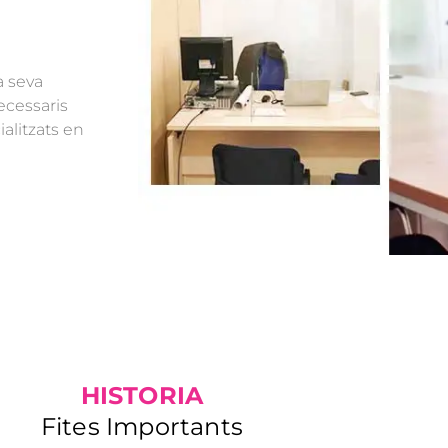
a seva
necessaris
alitzats en
HISTORIA
Fites Importants