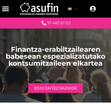
91 483 61 02
Finantza-erabiltzailearen
babesean espezializatutako
kontsumitzaileen elkartea
EGIN ZAITEZ BAZKIDE