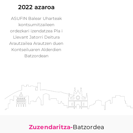
2022 azaroa
ASUFIN Balear Uharteak
kontsumitzaileen
ordezkari izendatzea Pla i
Llevant Jatorri Deitura
Arautzailea Arautzen duen
Kontseiluaren Alderdien
Batzordean
Zuzendaritza-
Batzordea