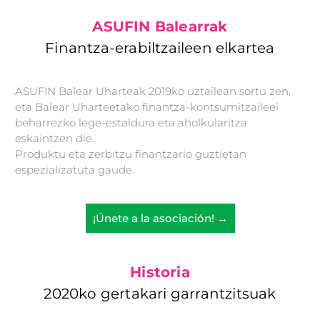
ASUFIN Balearrak
Finantza-erabiltzaileen elkartea
ASUFIN Balear Uharteak 2019ko uztailean sortu zen,
eta Balear Uharteetako finantza-kontsumitzaileei
beharrezko lege-estaldura eta aholkularitza
eskaintzen die.
Produktu eta zerbitzu finantzario guztietan
espezializatuta gaude.
¡Únete a la asociación! →
Historia
2020ko gertakari garrantzitsuak