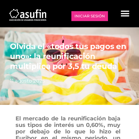
INICIAR SESIÓN
Olvida el «todos tus pagos en
uno»: la reunificación
multiplica por 3,5 tu deuda
11 agosto 2025
El mercado de la reunificación baja
sus tipos de interés un 0,60%, muy
por debajo de lo que lo hizo el
Euribor en el mismo periodo, un