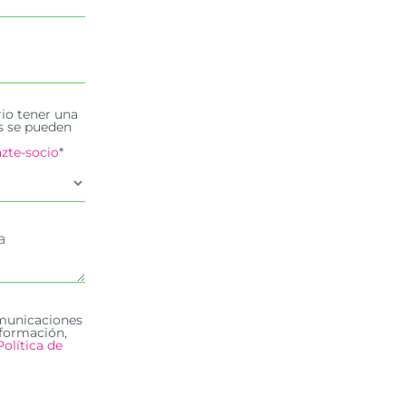
rio tener una
es se pueden
zte-socio
*
omunicaciones
formación,
Política de