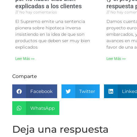
explicadas a los clientes
respuesta p
No hay comentarios
No hay comen
El Supremo emite una sentencia
Damos cuenta 
pionera sobre hipoteca inversa
proyecto euro
insistiendo en la idea de que son
embarcados, y
productos que deben ser muy bien
avances en ma
explicados
favor de una a
Leer Más >>
Leer Más >>
Comparte
Facebook
Twitter
Linked
WhatsApp
Deja una respuesta