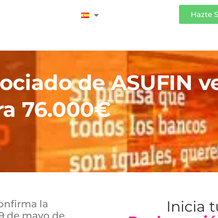
Iniciar Sesión
Hazte 
ociado de ASUFIN v
ra 76.000€
Inicia 
onfirma la
29 de mayo de