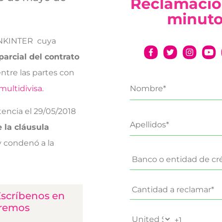
Reclamació
minut
ANKINTER cuya
parcial del contrato
ntre las partes con
multidivisa.
tencia el 29/05/2018
 la cláusula
y condenó a la
Escríbenos en
aremos