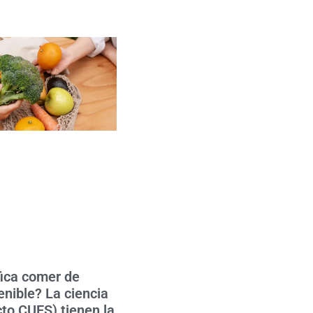
fica comer de
nible? La ciencia
cto CUES) tienen la