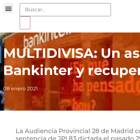
Portal sobreendeudamiento
MULTIDIVISA: Un as
Bankinter y recupe
08 enero 2021
La Audiencia Provincial 28 de Madrid c
sentencia de JPI 83 dictada el pasado 