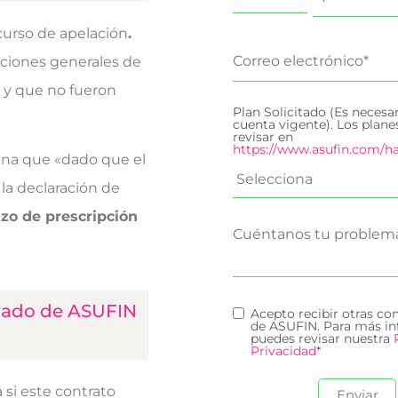
curso de apelación
.
iciones generales de
s y que no fueron
Plan Solicitado (Es necesa
cuenta vigente). Los plan
revisar en
https://www.asufin.com/ha
mina que «dado que el
la declaración de
azo de prescripción
ciado de ASUFIN
Acepto recibir otras c
de ASUFIN. Para más in
puedes revisar nuestra
Privacidad
*
 si este contrato