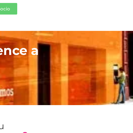
Socio
ence a
tu