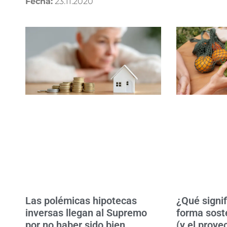
Fecha:
23.11.2020
Las polémicas hipotecas
¿Qué signi
inversas llegan al Supremo
forma soste
por no haber sido bien
(y el proye