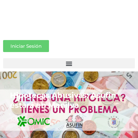
Iniciar Sesión
Hipotecas Abusivas: Asufin
estará en Manilva
30 marzo 2017