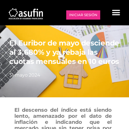
INICIAR SESIÓN
El Euribor de mayo desciende
al 3,680% y ya rebaja las
cuotas mensuales en 10 euros
31 mayo 2024
El descenso del índice está siendo
lento, amenazado por el dato de
inflación e indicando que el
mercado sigue sin tener prisa por