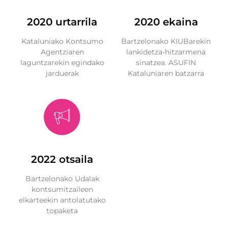
2020 urtarrila
2020 ekaina
Kataluniako Kontsumo
Bartzelonako KIUBarekin
Agentziaren
lankidetza-hitzarmena
laguntzarekin egindako
sinatzea. ASUFIN
jarduerak
Kataluniaren batzarra
2022 otsaila
Bartzelonako Udalak
kontsumitzaileen
elkarteekin antolatutako
topaketa