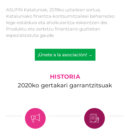
ASUFIN Kataluniak, 2019ko uztailean sortua,
Kataluniako finantza-kontsumitzaileei beharrezko
lege-estaldura eta aholkularitza eskaintzen die.
Produktu eta zerbitzu finantzario guztietan
espezializatuta gaude.
¡Únete a la asociación! →
HISTORIA
2020ko gertakari garrantzitsuak