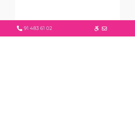
91 483 61 02
Martha E. Ponce
IDAZKARI OROKORRA