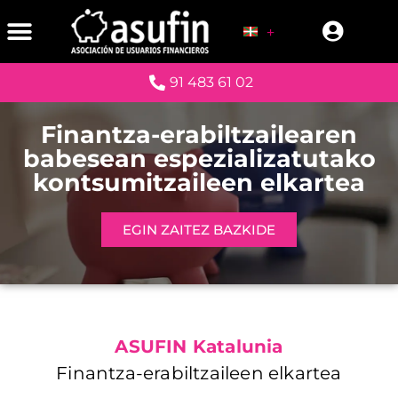
91 483 61 02
Finantza-erabiltzailearen
babesean espezializatutako
kontsumitzaileen elkartea
EGIN ZAITEZ BAZKIDE
ASUFIN Katalunia
Finantza-erabiltzaileen elkartea