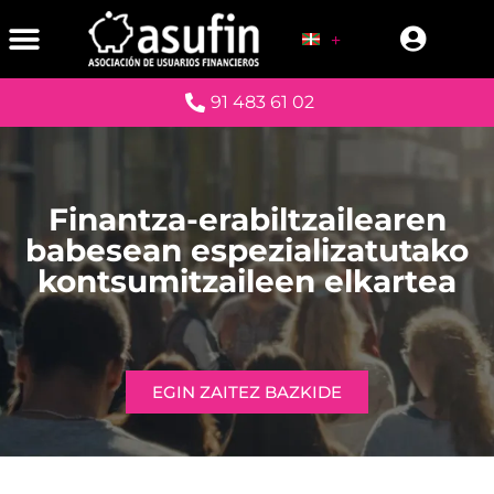
91 483 61 02
Finantza-erabiltzailearen
babesean espezializatutako
kontsumitzaileen elkartea
EGIN ZAITEZ BAZKIDE