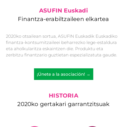
ASUFIN Euskadi
Finantza-erabiltzaileen elkartea
2020ko otsailean sortua, ASUFIN Euskadik Euskadiko
finantza-kontsumitzaileei beharrezko lege-estaldura
eta aholkularitza eskaintzen die. Produktu eta
zerbitzu finantzario guztietan espezializatuta gaude.
¡Únete a la asociación! →
HISTORIA
2020ko gertakari garrantzitsuak