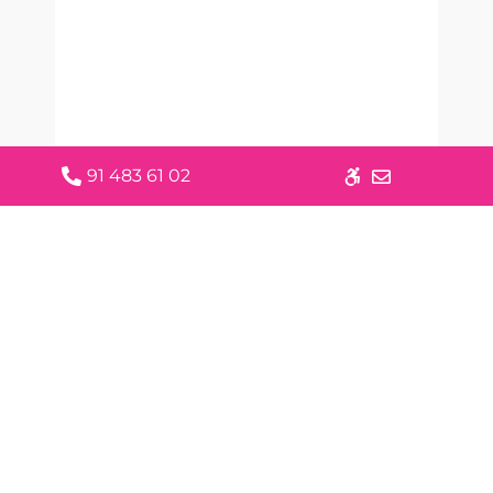
91 483 61 02
Martha E. Ponce
IDAZKARI OROKORRA