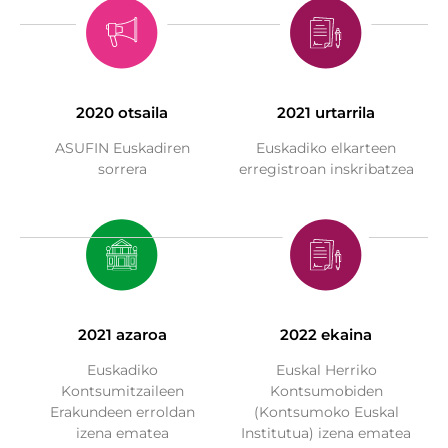
2020 otsaila
2021 urtarrila​
ASUFIN Euskadiren
Euskadiko elkarteen
sorrera
erregistroan inskribatzea​
2021 azaroa
2022 ekaina
Euskadiko
Euskal Herriko
Kontsumitzaileen
Kontsumobiden
Erakundeen erroldan
(Kontsumoko Euskal
izena ematea
Institutua) izena ematea