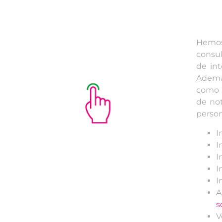
Hemos
consul
de int
Ademá
como n
de not
perso
I
I
I
I
I
s
V