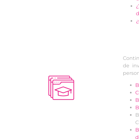
¿
d
¿
Contin
de inv
perso
B
C
B
B
B
C
B
d