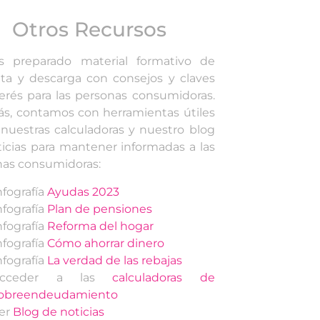
Otros Recursos
 preparado material formativo de
ta y descarga con consejos y claves
erés para las personas consumidoras.
s, contamos con herramientas útiles
uestras calculadoras y nuestro blog
icias para mantener informadas a las
nas consumidoras:
nfografía
Ayudas 2023
nfografía
Plan de pensiones
nfografía
Reforma del hogar
nfografía
Cómo ahorrar dinero
nfografía
La verdad de las rebajas
Acceder a las
calculadoras de
obreendeudamiento
er
Blog de noticias