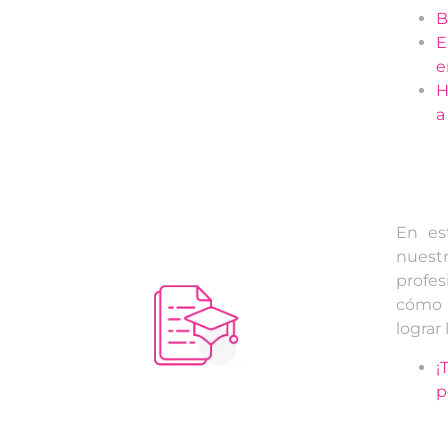
B
E
e
H
a
En es
nuest
profe
cómo l
lograr 
¡
p