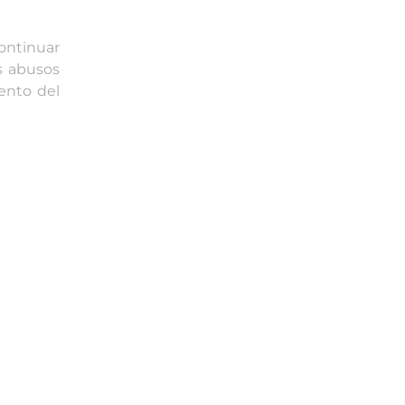
ontinuar
s abusos
mento del