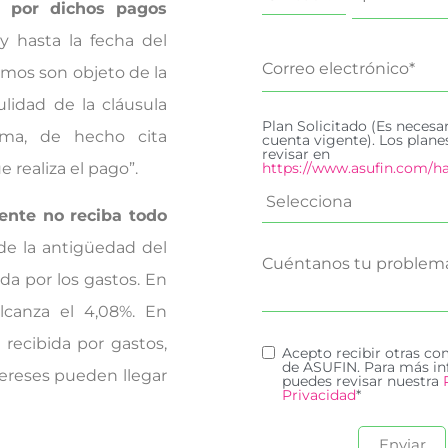
s por dichos pagos
y hasta la fecha del
smos son objeto de la
ulidad de la cláusula
Plan Solicitado (Es necesa
sma, de hecho cita
cuenta vigente). Los plan
revisar en
https://www.asufin.com/ha
ue realiza el pago”.
iente no reciba todo
 de la antigüedad del
da por los gastos. En
lcanza el 4,08%. En
 recibida por gastos,
Acepto recibir otras c
de ASUFIN. Para más in
ntereses pueden llegar
puedes revisar nuestra
Privacidad
*