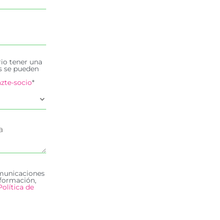
rio tener una
es se pueden
zte-socio
*
omunicaciones
formación,
Política de