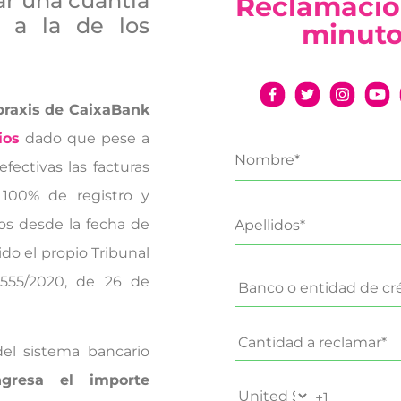
ar una cuantía
Reclamació
r a la de los
minut
praxis de CaixaBank
ios
dado que pese a
fectivas las facturas
 100% de registro y
s desde la fecha de
do el propio Tribunal
 555/2020, de 26 de
del sistema bancario
gresa el importe