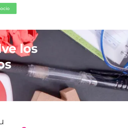
Socio
ve los
os
tu