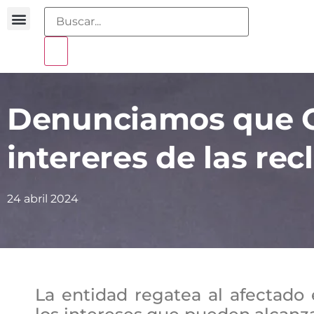
Buscador sentencias
Portal sobreendeudamiento
Denunciamos que C
intereres de las re
24 abril 2024
La entidad regatea al afectado