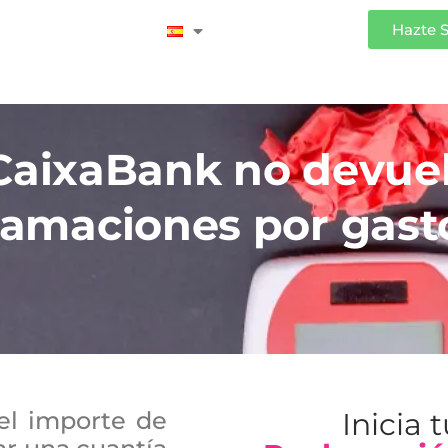
Iniciar Sesión
Hazte 
aixaBank no devuel
clamaciones por gast
 el importe de
Inicia 