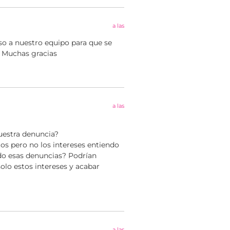
a las
so a nuestro equipo para que se
. Muchas gracias
a las
uestra denuncia?
tos pero no los intereses entiendo
do esas denuncias? Podrían
olo estos intereses y acabar
a las