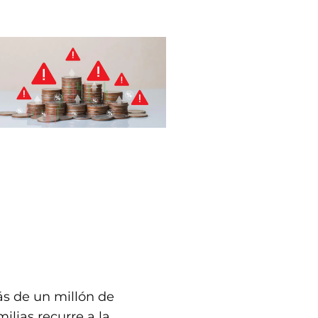
s de un millón de
milias recurre a la