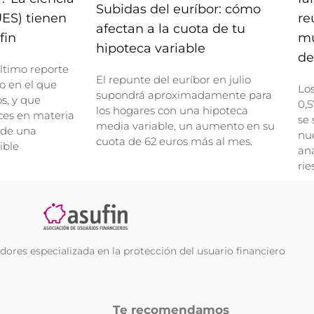
Subidas del euríbor: cómo
UES) tienen
re
afectan a la cuota de tu
fin
mu
hipoteca variable
de
ltimo reporte
El repunte del euríbor en julio
o en el que
Lo
supondrá aproximadamente para
, y que
0,5
los hogares con una hipoteca
ces en materia
se 
media variable, un aumento en su
 de una
nue
cuota de 62 euros más al mes.
ible
ana
rie
ores especializada en la protección del usuario financiero
Te recomendamos