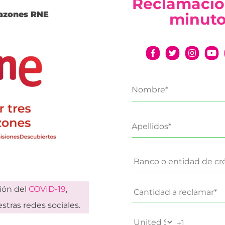
Reclamació
razones RNE
minut
ción del
COVID-19
,
stras redes sociales.