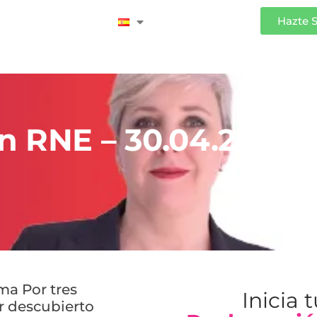
Iniciar Sesión
Hazte 
n RNE – 30.04.20
ma Por tres
Inicia 
r descubierto