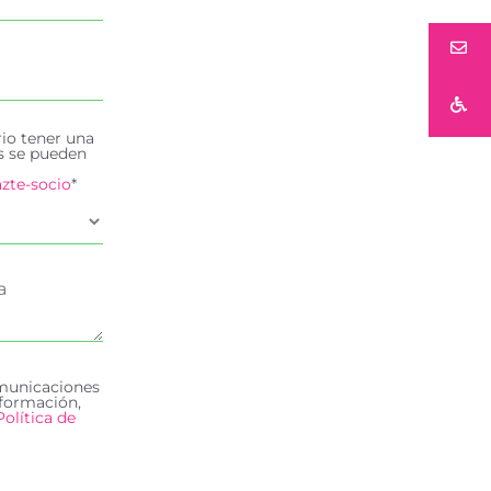
rio tener una
es se pueden
zte-socio
*
omunicaciones
formación,
Política de