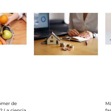
comer de
Má
? La ciencia
fa