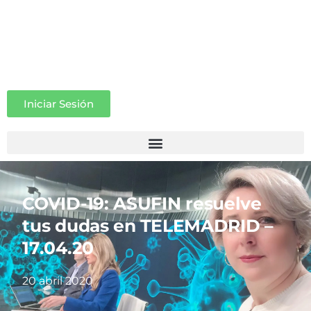
Iniciar Sesión
COVID-19: ASUFIN resuelve
tus dudas en TELEMADRID –
17.04.20
20 abril 2020