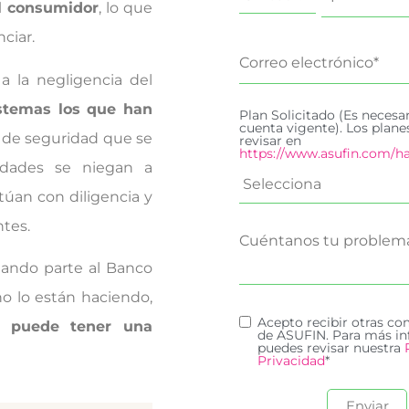
el consumidor
, lo que
ciar.
 la negligencia del
stemas los que han
Plan Solicitado (Es necesa
cuenta vigente). Los plan
 de seguridad que se
revisar en
https://www.asufin.com/ha
idades se niegan a
túan con diligencia y
ntes.
 dando parte al Banco
o lo están haciendo,
Acepto recibir otras c
a puede tener una
de ASUFIN. Para más in
puedes revisar nuestra
Privacidad
*