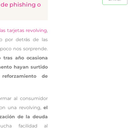
a de phishing o
las tarjetas revolving
,
o por detrás de las
mpoco nos sorprende.
o tras año ocasiona
mento hayan surtido
reforzamiento de
ormar al consumidor
on una revolving,
el
zación de la deuda
ha facilidad al