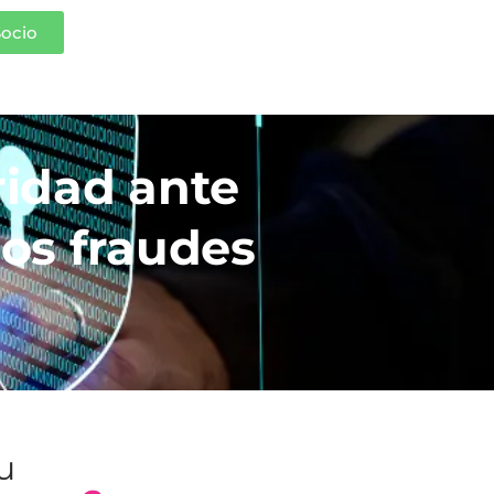
Socio
ridad ante
os fraudes
tu