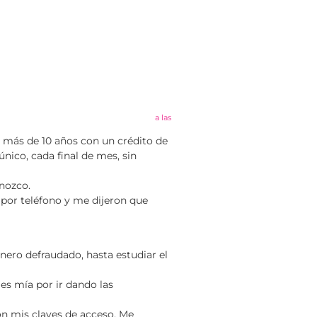
a las
e más de 10 años con un crédito de
nico, cada final de mes, sin
onozco.
por teléfono y me dijeron que
nero defraudado, hasta estudiar el
 es mía por ir dando las
on mis claves de acceso. Me