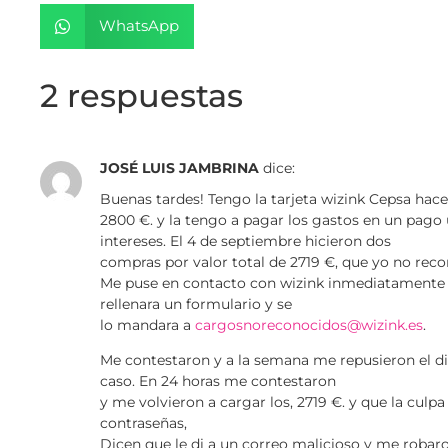
WhatsApp
2 respuestas
JOSÉ LUIS JAMBRINA
dice:
Buenas tardes! Tengo la tarjeta wizink Cepsa hac
2800 €. y la tengo a pagar los gastos en un pago ú
intereses. El 4 de septiembre hicieron dos
compras por valor total de 2719 €, que yo no rec
Me puse en contacto con wizink inmediatamente 
rellenara un formulario y se
lo mandara a
cargosnoreconocidos@wizink.es
.
Me contestaron y a la semana me repusieron el di
caso. En 24 horas me contestaron
y me volvieron a cargar los, 2719 €. y que la culpa
contraseñas,
Dicen que le di a un correo malicioso y me robar