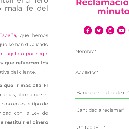
tuir el dinero
Reclamació
o mala fe del
minut
España
, que hemos
 que se han duplicado
n tarjeta o por pago
es que refuercen los
tiva del cliente.
 que ir más allá
. El
ciones, afirma no ser
 o no en este tipo de
midad con la Ley de
 restituir el dinero