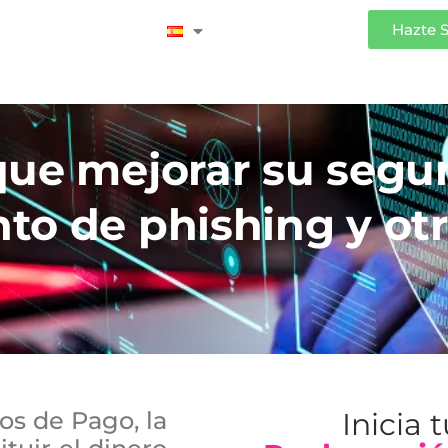
Iniciar Sesión
Hazte 
que mejorar su segu
to de phishing y otr
os de Pago, la
Inicia 