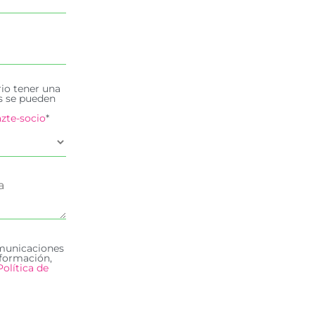
rio tener una
es se pueden
zte-socio
*
omunicaciones
formación,
Política de