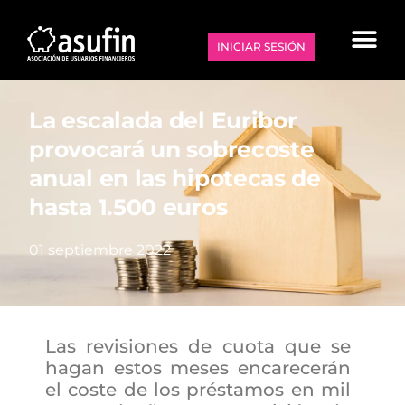
INICIAR SESIÓN
La escalada del Euribor
provocará un sobrecoste
anual en las hipotecas de
hasta 1.500 euros
01 septiembre 2022
Las revisiones de cuota que se
hagan estos meses encarecerán
el coste de los préstamos en mil