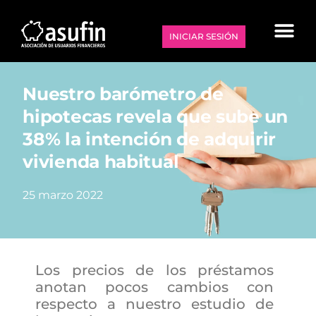
INICIAR SESIÓN
Nuestro barómetro de
hipotecas revela que sube un
38% la intención de adquirir
vivienda habitual
25 marzo 2022
Los precios de los préstamos
anotan pocos cambios con
respecto a nuestro estudio de