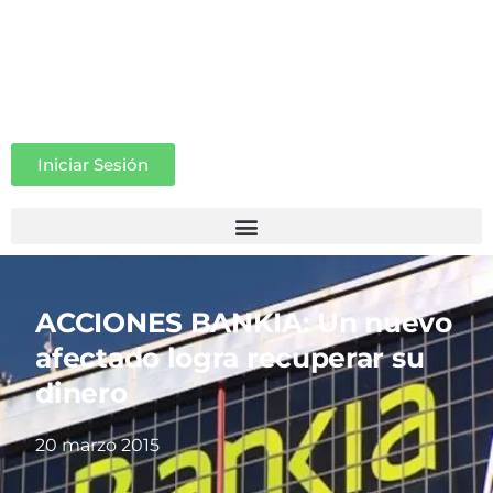
Iniciar Sesión
ACCIONES BANKIA: Un nuevo
afectado logra recuperar su
dinero
20 marzo 2015