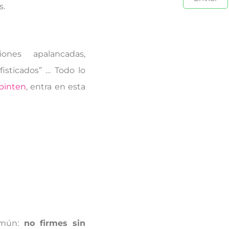
s.
iones apalancadas,
isticados” … Todo lo
 pinten
, entra en esta
común:
no firmes sin