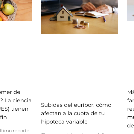
comer de
Má
? La ciencia
fa
Subidas del euríbor: cómo
UES) tienen
re
afectan a la cuota de tu
fin
mu
hipoteca variable
de
ltimo reporte