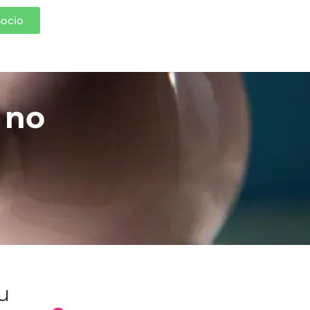
Socio
 no
tu