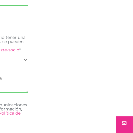
rio tener una
es se pueden
zte-socio
*
omunicaciones
formación,
Política de