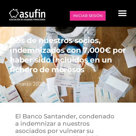
INICIAR SESIÓN
Dos de nuestros socios,
indemnizados con 7.000€ por
haber sido incluidos en un
fichero de morosos
25 marzo 2022
El Banco Santander, condenado
a indemnizar a nuestros
asociados por vulnerar su