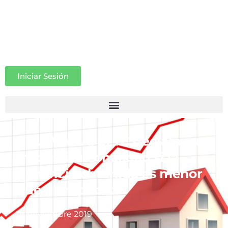
Iniciar Sesión
PLUSVALÍA: El TC declara su
inconstitucionalidad si la
ganancia obtenida es menor
que el impuesto
14 noviembre 2019