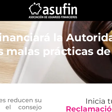
inanciará la Autori
as malas prácticas de
es reducen su
Inicia 
 el consejo
Reclamació