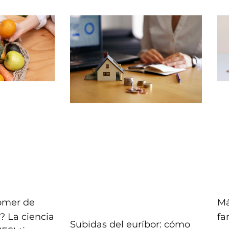
comer de
Má
? La ciencia
fa
Subidas del euríbor: cómo