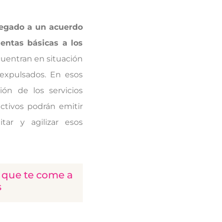
legado a un acuerdo
entas básicas a los
cuentran en situación
 expulsados. En esos
ón de los servicios
ectivos podrán emitir
itar y agilizar esos
g que te come a
s