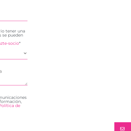
rio tener una
es se pueden
zte-socio
*
omunicaciones
formación,
Política de