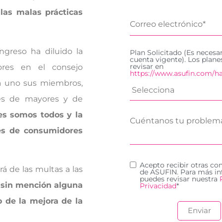
 las malas prácticas
ngreso ha diluido la
Plan Solicitado (Es necesa
cuenta vigente). Los plan
revisar en
ores en el consejo
https://www.asufin.com/ha
 a uno sus miembros,
nes de mayores y de
s somos todos y la
nes de consumidores
Acepto recibir otras c
á de las multas a las
de ASUFIN. Para más in
puedes revisar nuestra
,
sin mención alguna
Privacidad
*
 de la mejora de la