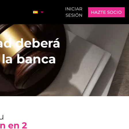
INICIAR
HAZTE SOCIO
SESIÓN
dad deberá
 la banca
tu
n en 2