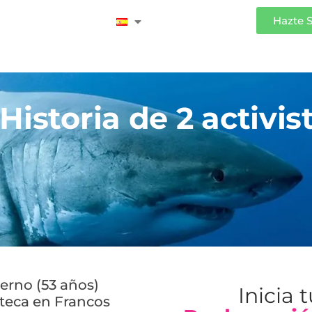
Iniciar Sesión
Hazte 
istoria de 2 activis
erno (53 años)
Inicia 
oteca en Francos