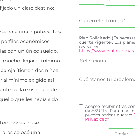
ijado un claro destino:
cceder a una hipoteca. Los
Plan Solicitado (Es necesa
 perfiles económicos
cuenta vigente). Los plan
revisar en
https://www.asufin.com/ha
ias con un único sueldo,
a mucho llegar al mínimo.
u pareja (tienen dos niños
r al mínimo exigido así
ente de la existencia de
quello que les había sido
Acepto recibir otras c
de ASUFIN. Para más in
puedes revisar nuestra
Privacidad
*
l entonces no se
ia las colocó una