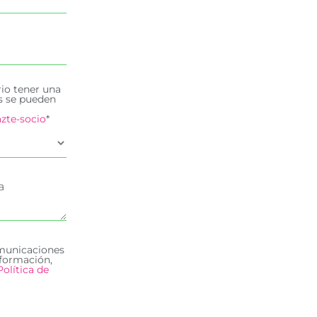
rio tener una
es se pueden
zte-socio
*
omunicaciones
formación,
Política de