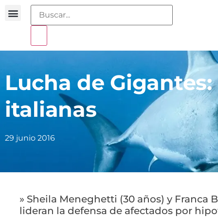
Buscador sentencias
Portal sobreendeudamiento
Lucha de Gigantes: H
italianas
29 junio 2016
» Sheila Meneghetti (30 años) y Franca B
lideran la defensa de afectados por hip