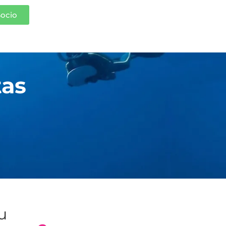
Socio
tas
tu