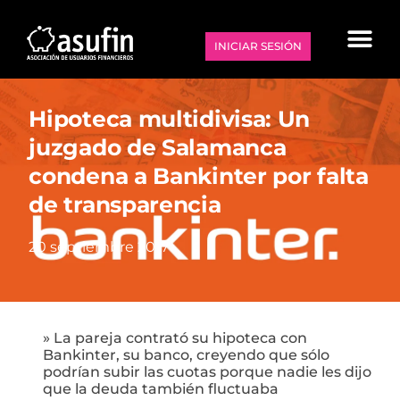
INICIAR SESIÓN
Hipoteca multidivisa: Un
juzgado de Salamanca
condena a Bankinter por falta
de transparencia
20 septiembre 2017
» La pareja contrató su hipoteca con
Bankinter, su banco, creyendo que sólo
podrían subir las cuotas porque nadie les dijo
que la deuda también fluctuaba