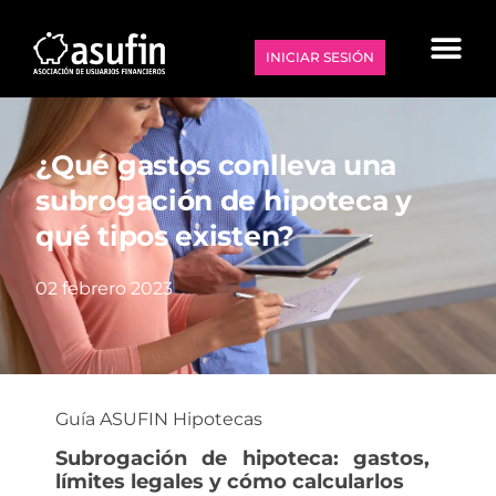
INICIAR SESIÓN
¿Qué gastos conlleva una
subrogación de hipoteca y
qué tipos existen?
02 febrero 2023
Guía ASUFIN
Hipotecas
Subrogación de hipoteca: gastos,
límites legales y cómo calcularlos