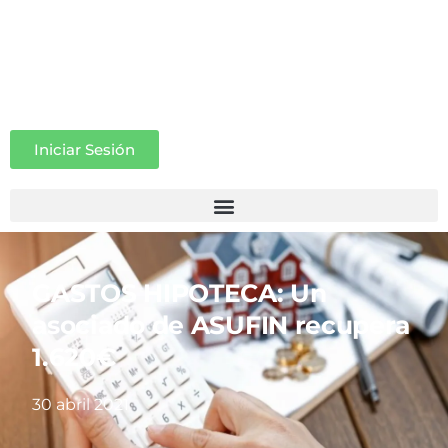
Iniciar Sesión
GASTOS HIPOTECA: Un
asociado de ASUFIN recupera
1.620€
30 abril 2021