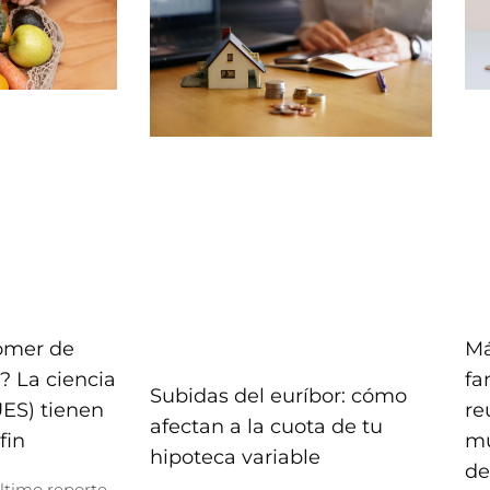
comer de
Má
? La ciencia
fa
Subidas del euríbor: cómo
UES) tienen
re
afectan a la cuota de tu
fin
mu
hipoteca variable
de
ltimo reporte