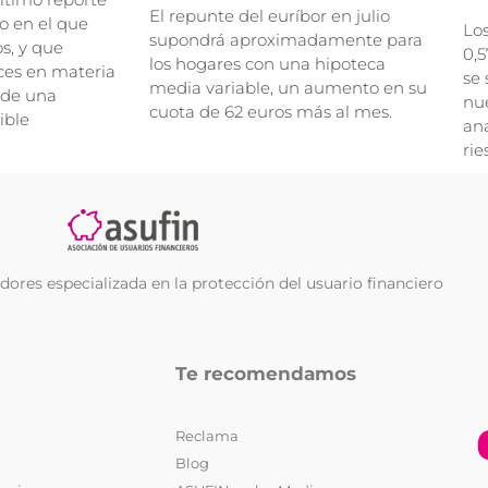
El repunte del euríbor en julio
o en el que
Lo
supondrá aproximadamente para
, y que
0,5
los hogares con una hipoteca
ces en materia
se 
media variable, un aumento en su
 de una
nue
cuota de 62 euros más al mes.
ible
ana
rie
ores especializada en la protección del usuario financiero
Te recomendamos
Reclama
Blog