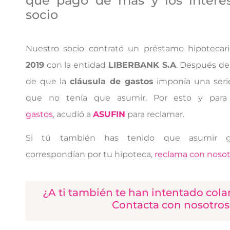
que pagó de más y los intere
socio
Nuestro socio contrató un préstamo hipotecar
2019
con la entidad
LIBERBANK S.A
. Después de
de que la
cláusula de gastos
imponía una seri
que no tenía que asumir. Por esto y para 
gastos
,
acudió a
ASUFIN
para reclamar.
Si tú también has tenido que asumir 
correspondían
por tu hipoteca,
reclama con nosot
¿A ti también te han intentado cola
Contacta con nosotros