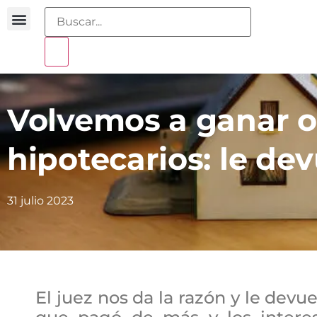
Buscador sentencias
Portal sobreendeudamiento
Volvemos a ganar o
hipotecarios: le de
31 julio 2023
El juez nos da la razón y le devu