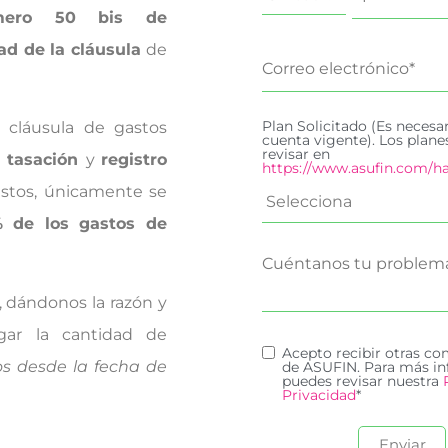
úmero 50 bis de
ad de la cláusula
de
Plan Solicitado (Es necesa
 cláusula de gastos
cuenta vigente). Los plan
revisar en
e
tasación
y
registro
https://www.asufin.com/ha
astos, únicamente se
 de los gastos de
a, dándonos la razón y
ar la cantidad de
Acepto recibir otras c
os desde la fecha de
de ASUFIN. Para más in
puedes revisar nuestra
Privacidad
*