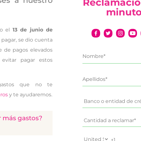
ses a nuestro
Reclamació
minut
io el
13 de junio de
 pagar, se dio cuenta
e de pagos elevados
evitar pagar estos
gastos que no te
ros
y te ayudaremos.
r más gastos?