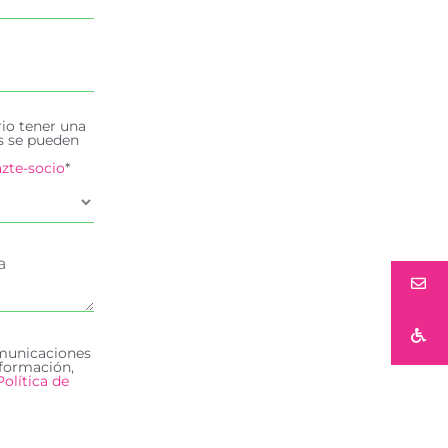
rio tener una
es se pueden
zte-socio
*
omunicaciones
formación,
Política de