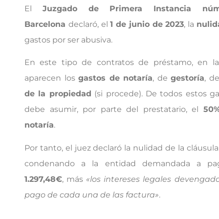
El
Juzgado de Primera Instancia n
Barcelona
declaró, el
1 de junio de 2023
, la
nulid
gastos por ser abusiva.
En este tipo de contratos de préstamo, en la
aparecen los
gastos de notaría
, de
gestoría
, d
de la propiedad
(si procede). De todos estos g
debe asumir, por parte del prestatario, el
50%
notaría
.
Por tanto, el juez declaró la nulidad de la cláusul
condenando a la entidad demandada a pag
1.297,48€
, más
«los intereses legales devengad
pago de cada una de las factura»
.