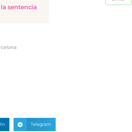
 la sentencia
rcelona
In
Telegram