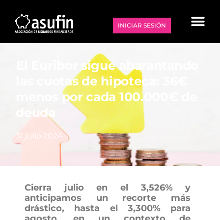
INICIAR SESIÓN
El Euribor sigue abarantando
las cuotas de hipoteca: 36€
menos por cada 100.000€ de
deuda
31 julio 2024
Cierra julio en el 3,526% y
anticipamos un recorte más
drástico, hasta el 3,300% para
agosto, en un contexto de