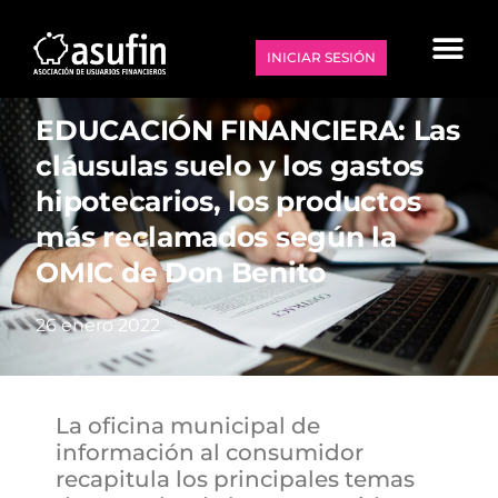
INICIAR SESIÓN
EDUCACIÓN FINANCIERA: Las
cláusulas suelo y los gastos
hipotecarios, los productos
más reclamados según la
OMIC de Don Benito
26 enero 2022
La oficina municipal de
información al consumidor
recapitula los principales temas