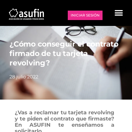
INICIAR SESIÓN
¿Cómo conseguir el contrato
firmado de tu tarjeta
revolving?
28 julio 2022
¿Vas a reclamar tu tarjeta revolving
y te piden el contrato que firmaste?
En ASUFIN te enseñamos a
solicitarlo