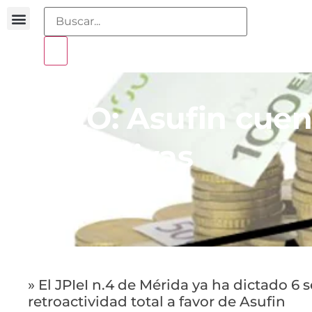
Buscador sentencias
Portal sobreendeudamiento
SUELO: Asufin cuen
retroactivas
28 diciembre 2016
» El JPIeI n.4 de Mérida ya ha dictado 6 
retroactividad total a favor de Asufin