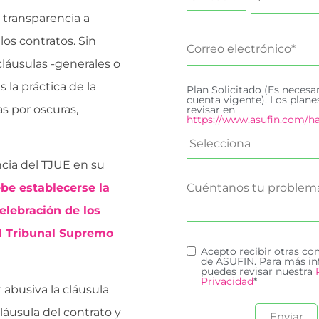
e transparencia a
os contratos. Sin
cláusulas -generales o
 la práctica de la
Plan Solicitado (Es necesa
cuenta vigente). Los plan
s por oscuras,
revisar en
https://www.asufin.com/ha
ncia del TJUE en su
be establecerse la
elebración de los
el Tribunal Supremo
Acepto recibir otras c
de ASUFIN. Para más in
puedes revisar nuestra
Privacidad
*
 abusiva la cláusula
láusula del contrato y