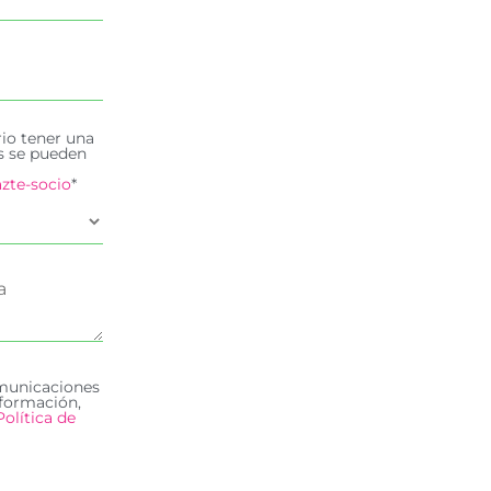
rio tener una
es se pueden
zte-socio
*
omunicaciones
formación,
Política de