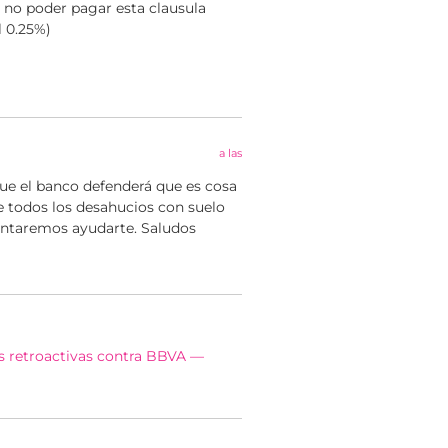
 no poder pagar esta clausula
l 0.25%)
a las
ue el banco defenderá que es cosa
e todos los desahucios con suelo
tentaremos ayudarte. Saludos
as retroactivas contra BBVA —