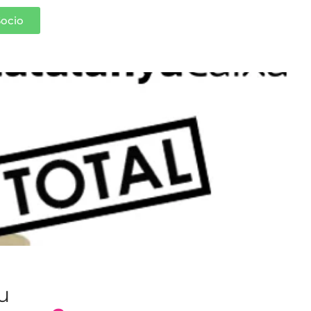
Socio
tencias
tu