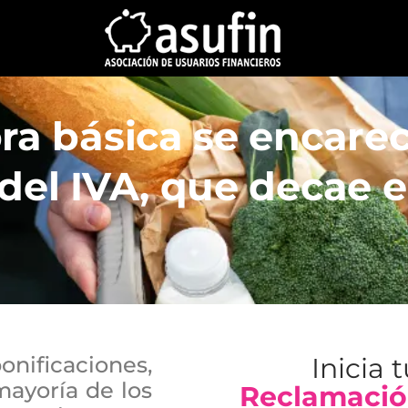
ra básica se encare
del IVA, que decae e
onificaciones,
Inicia 
mayoría de los
Reclamació