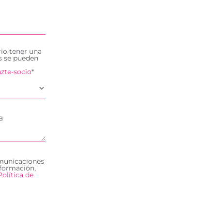
rio tener una
es se pueden
zte-socio
*
omunicaciones
formación,
Política de