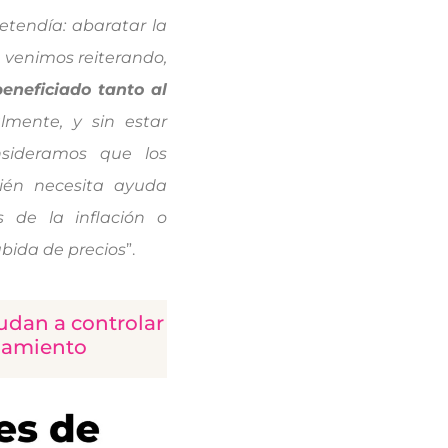
etendía: abaratar la
o venimos reiterando,
eneficiado tanto al
almente, y sin estar
sideramos que los
ién necesita ayuda
s de la inflación o
ubida de precios
”.
yudan a controlar
damiento