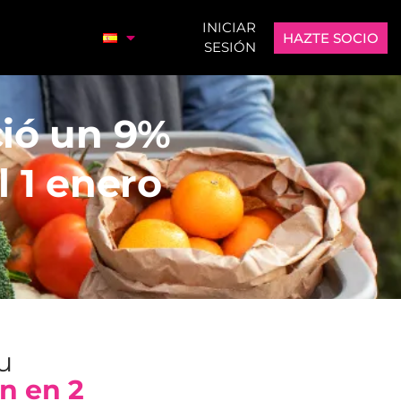
INICIAR
HAZTE SOCIO
SESIÓN
ció un 9%
l 1 enero
tu
n en 2