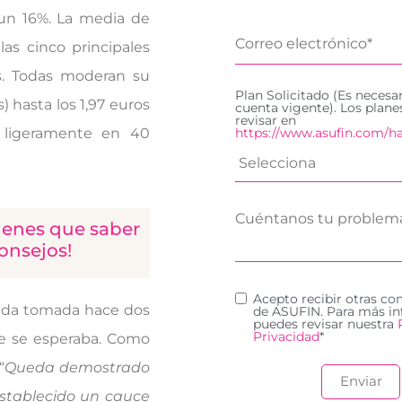
 un 16%. La media de
las cinco principales
os. Todas moderan su
Plan Solicitado (Es necesa
) hasta los 1,97 euros
cuenta vigente). Los plan
revisar en
https://www.asufin.com/ha
 ligeramente en 40
tienes que saber
onsejos!
Acepto recibir otras c
dida tomada hace dos
de ASUFIN. Para más in
puedes revisar nuestra
Privacidad
*
ue se esperaba. Como
“
Queda demostrado
establecido un cauce