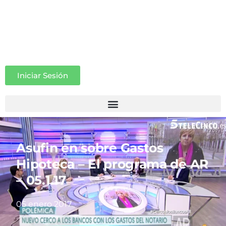
Iniciar Sesión
Asufin en sobre Gastos
Hipoteca – El programa de AR
– 05.1.17
05 enero 2017