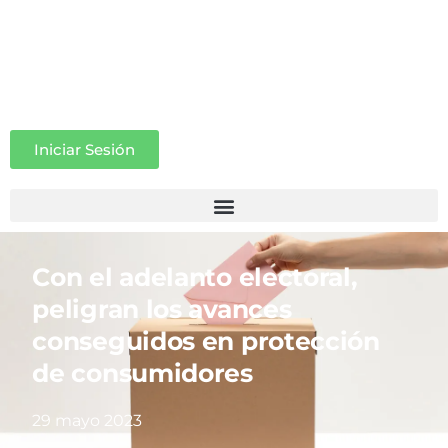
Iniciar Sesión
Con el adelanto electoral,
peligran los avances
conseguidos en protección
de consumidores
29 mayo 2023